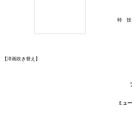
特 技
【洋画吹き替え】
ミュー