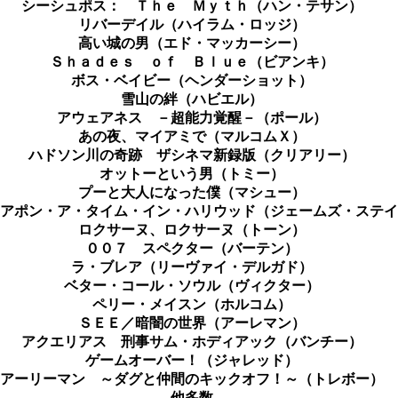
シーシュポス： Ｔｈｅ Ｍｙｔｈ（ハン・テサン）
リバーデイル（ハイラム・ロッジ）
高い城の男（エド・マッカーシー）
Ｓｈａｄｅｓ ｏｆ Ｂｌｕｅ（ビアンキ）
ボス・ベイビー（ヘンダーショット）
雪山の絆（ハビエル）
アウェアネス －超能力覚醒－（ポール）
あの夜、マイアミで（マルコムＸ）
ハドソン川の奇跡 ザシネマ新録版（クリアリー）
オットーという男（トミー）
プーと大人になった僕（マシュー）
アポン・ア・タイム・イン・ハリウッド（ジェームズ・ステイ
ロクサーヌ、ロクサーヌ（トーン）
００７ スペクター（バーテン）
ラ・ブレア（リーヴァイ・デルガド）
ベター・コール・ソウル（ヴィクター）
ペリー・メイスン（ホルコム）
ＳＥＥ／暗闇の世界（アーレマン）
アクエリアス 刑事サム・ホディアック（バンチー）
ゲームオーバー！（ジャレッド）
アーリーマン ～ダグと仲間のキックオフ！～（トレボー）
他多数