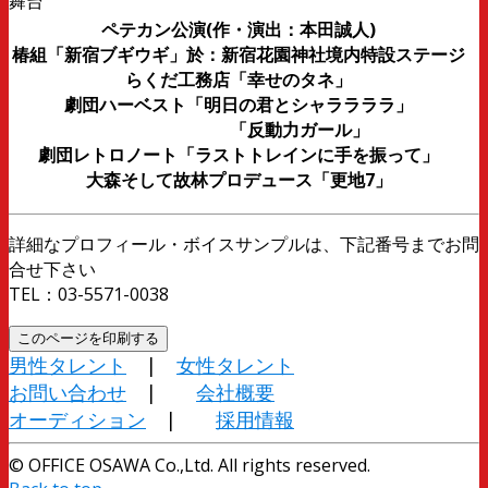
舞台
ペテカン公演(作・演出：本田誠人)
椿組「新宿ブギウギ」於：新宿花園神社境内特設ステージ
らくだ工務店「幸せのタネ」
劇団ハーベスト「明日の君とシャララララ」
「反動力ガール」
劇団レトロノート「ラストトレインに手を振って」
大森そして故林プロデュース「更地7」
詳細なプロフィール・ボイスサンプルは、下記番号までお問
合せ下さい
TEL：03-5571-0038
男性タレント
|
女性タレント
お問い合わせ
|
会社概要
オーディション
|
採用情報
© OFFICE OSAWA Co.,Ltd. All rights reserved.