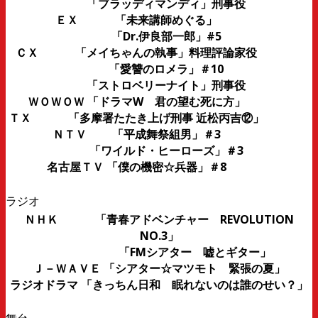
「ブラッディマンディ」刑事役
ＥＸ 「未来講師めぐる」
「Dr.伊良部一郎」#5
ＣＸ 「メイちゃんの執事」料理評論家役
「愛讐のロメラ」＃10
「ストロベリーナイト」刑事役
ＷＯＷＯＷ 「ドラマW 君の望む死に方」
ＴＸ 「多摩署たたき上げ刑事 近松丙吉⑫」
ＮＴＶ 「平成舞祭組男」＃3
「ワイルド・ヒーローズ」＃3
名古屋ＴＶ 「僕の機密☆兵器」＃8
ラジオ
ＮＨＫ 「青春アドベンチャー REVOLUTION
NO.3」
「FMシアター 嘘とギター」
Ｊ－ＷＡＶＥ 「シアター☆マツモト 緊張の夏」
ラジオドラマ 「きっちん日和 眠れないのは誰のせい？」