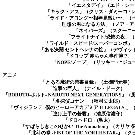
「イエスタデイ」（エド・シー
「キック・アス」（クリス・ダミーコ / 
「ライド・アロング〜相棒見習い〜」（
「理想の男になる方法」（ノア・ア
「ネイバーズ」（スクーニ
「フライトナイト/恐怖の夜」
「ワイルド・スピード/スーパーコンボ」
「ある決闘 セントヘレナの掟」（デヴィッ
「ドロップ 赤ちゃん事件簿!?」
「NOPE/ノープ」（リッキー・“ジュ
アニメ
「とある魔術の禁書目録」（土御門元春）
「進撃の巨人」（ナイル・ドーク）
「BORUTO-ボルト- NARUTO NEXT GENERATIONS
「名探偵コナン」（種村丈太郎）
「ヴィジランテ -僕のヒーローアカデミア ILLEGALS-
「逃げ上手の若君」（清原信濃守）
「ドロヘドロ」(鳥太)
「すばらしきこのせかい The Animation」（カリヤ /
「北斗の拳 -FIST OF THE NORTH STAR-」（