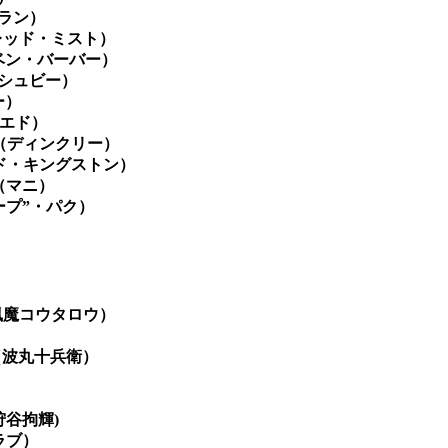
ラン）
レッド・ミスト）
ベン・バーバー）
シュビー）
ー）
（エド）
（ディンクリー）
ド・キングストン）
（マニ）
ープ”・パク）
」（風魔コウタロウ）
」（波丸十兵衛）
狩谷拘輝)
クラブ）