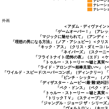
ナレーショ
ナレーショ
ナレーショ
外画
＜アダム・ディヴァイン
「ゲームオーバー！」（アレッ
「マジックに魅せられて」（アンディ・
「理想の男になる方法」（ノア・アシュビー）＜クリス
「キック・アス」（クリス・ダミーコ / 
「ネイバーズ」（スクーニ
「フライトナイト/恐怖の夜」（エド）＜
「トゥルー・ストーリー 〜嘘と真実
「ライド・アロング〜相棒見習い〜」（
「ワイルド・スピード/スーパーコンボ」（ディンクリー）
「ピンチ・シッター」（ノ
「ディザスター・ムービー!最‘難’絶叫
「ペク・ドンス」（ペク・ド
「トゥルー・ストーリー ～嘘と真実
「トリックＴＶ」（スティーブン・
「ジャングル・ジョージ ザ・シリーズ
「ヴォルトロン」（キース