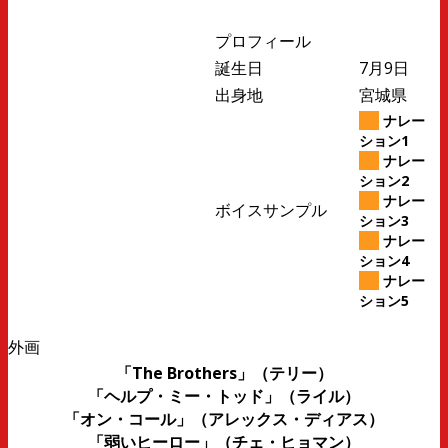
プロフィール
誕生日
7月9日
出身地
宮城県
ナレー
ション1
ナレー
ション2
ナレー
ボイスサンプル
ション3
ナレー
ション4
ナレー
ション5
外画
「The Brothers」（テリー）
「ヘルプ・ミー・トッド」（ライル）
「オン・コール」（アレックス・ディアス）
「弱いヒーロー」（チェ・ヒョマン）