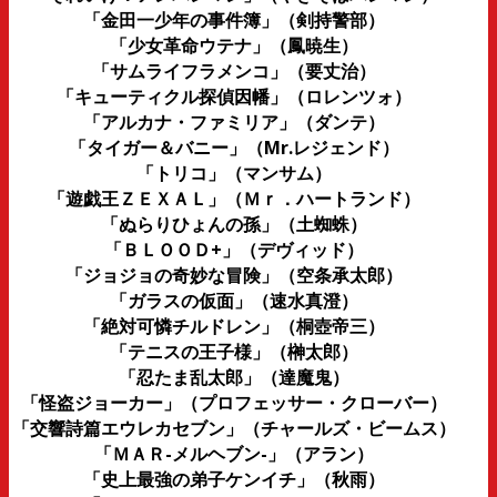
「金田一少年の事件簿」（剣持警部）
「少女革命ウテナ」（鳳暁生）
「サムライフラメンコ」（要丈治）
「キューティクル探偵因幡」（ロレンツォ）
「アルカナ・ファミリア」（ダンテ）
「タイガー＆バニー」（Mr.レジェンド）
「トリコ」（マンサム）
「遊戯王ＺＥＸＡＬ」（Ｍｒ．ハートランド）
「ぬらりひょんの孫」（土蜘蛛）
「ＢＬＯＯＤ+」（デヴィッド）
「ジョジョの奇妙な冒険」（空条承太郎）
「ガラスの仮面」（速水真澄）
「絶対可憐チルドレン」（桐壺帝三）
「テニスの王子様」（榊太郎）
「忍たま乱太郎」（達魔鬼）
「怪盗ジョーカー」（プロフェッサー・クローバー）
「交響詩篇エウレカセブン」（チャールズ・ビームス）
「ＭＡＲ-メルヘブン-」（アラン）
「史上最強の弟子ケンイチ」（秋雨）