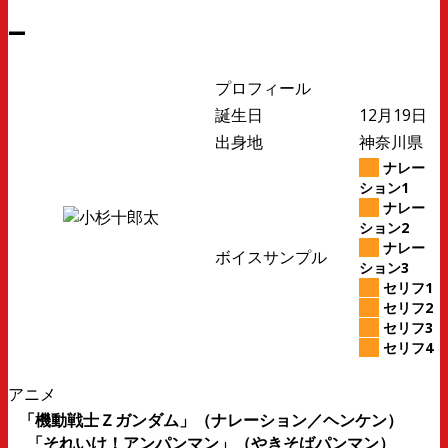
–
プロフィール
誕生日
12月19日
出身地
神奈川県
ナレー
ション1
ナレー
ション2
ナレー
ボイスサンプル
ション3
セリフ1
セリフ2
セリフ3
セリフ4
アニメ
「機動戦士Ｚガンダム」（ナレーション／ヘンケン）
「それいけ！アンパンマン」（やきそばパンマン）