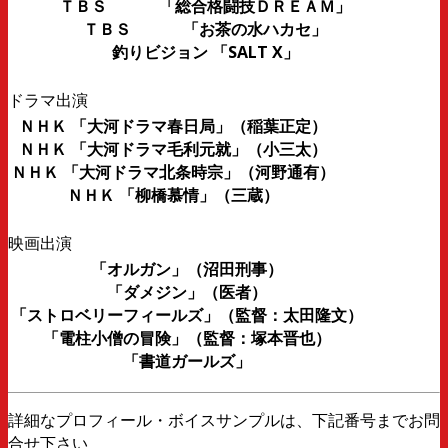
ＴＢＳ 「総合格闘技ＤＲＥＡＭ」
ＴＢＳ 「お茶の水ハカセ」
釣りビジョン 「SALT X」
ドラマ出演
ＮＨＫ 「大河ドラマ春日局」（稲葉正定）
ＮＨＫ 「大河ドラマ毛利元就」（小三太）
ＮＨＫ 「大河ドラマ北条時宗」（河野通有）
ＮＨＫ 「柳橋慕情」（三蔵）
映画出演
「オルガン」（沼田刑事）
「ダメジン」（医者）
「ストロベリーフィールズ」（監督：太田隆文）
「電柱小僧の冒険」（監督：塚本晋也）
「書道ガールズ」
詳細なプロフィール・ボイスサンプルは、下記番号までお問
合せ下さい