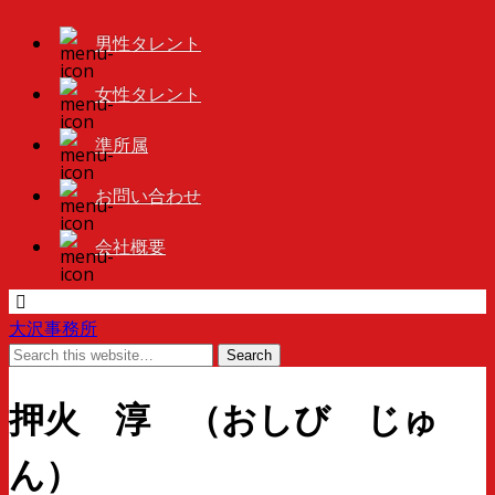
男性タレント
女性タレント
準所属
お問い合わせ
会社概要
大沢事務所
押火 淳 （おしび じゅ
ん）