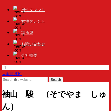
男性タレント
女性タレント
準所属
お問い合わせ
会社概要
大沢事務所
袖山 駿 （そでやま しゅ
ん）