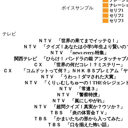
ナレーショ
ナレーショ
ボイスサンプル
セリフ1
セリフ2
セリフ3
テレビ
ＮＴＶ 「世界の果てまでイッテＱ！」
ＮＴＶ 「クイズ！あなたは小学5年生より賢いの
ＮＴＶ 「news every.特集」
関西テレビ 「ひらけ！ パンドラの箱 アンタッチャブ
ＣＸ 「世界の何だコレ！？ミステリー」
ＣＸ 「コムドットって何？」ＮＨＫ ＢＳプレミアム「ヤ
ＮＴＶ 「うわっ！ダマされた大賞」
ＮＴＶ 「くりぃむしちゅーの！THE☆レジェン
ＮＴＶ 「常連３」
ＮＴＶ 「警察特捜」
ＮＴＶ 「嵐にしやがれ」
ＮＴＶ 「超問クイズ！真実か？ウソか？」
ＴＢＳ 「炎の体育会ＴＶ」
ＴＢＳ 「かまいたちの形から入ってみた」
ＴＢＳ 「口を揃えた怖い話」