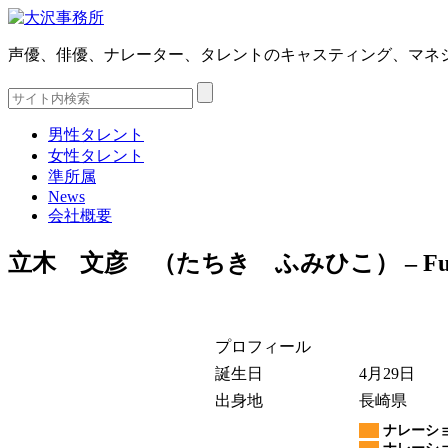
声優、俳優、ナレーター、タレントのキャスティング、マネ
男性タレント
女性タレント
準所属
News
会社概要
立木 文彦 （たちき ふみひこ） – Fumihik
プロフィール
誕生日
4月29日
出身地
長崎県
ナレーショ