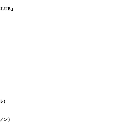
」
CLUB」
ル）
）
ソン）