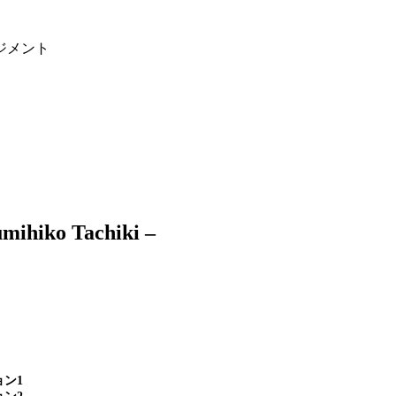
ジメント
o Tachiki –
ン1