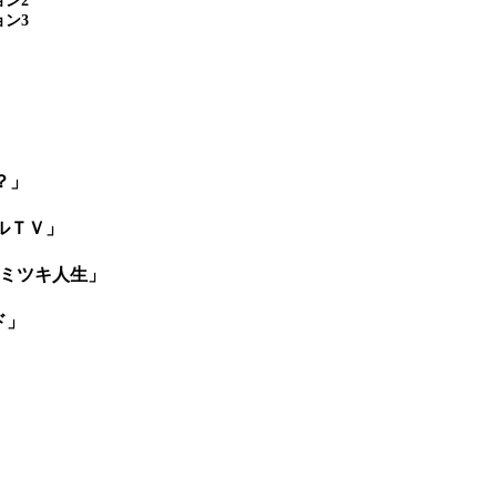
ン2
ン3
？」
ルＴＶ」
ミツキ人生」
ド」