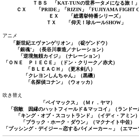
ＴＢＳ 「KAT-TUNの世界一タメになる旅！
ＣＸ 「PRIDE」「RIZIN」「FUJIYAMA FIGHT 
ＥＸ 「総選挙特番シリーズ」
ＴＸ 「仰天！珍ルールSHOW」
アニメ
「新世紀エヴァンゲリオン」（碇ゲンドウ）
「銀魂’」（長谷川泰造／ナレーション）
「逆境無頼カイジ」（ナレーション）
「ＯＮＥ ＰＩＥＣＥ」（ドン・クリーク／赤犬）
「ＢＬＥＡＣＨ」（更木剣八）
「クレヨンしんちゃん」（黒磯）
「名探偵コナン」（ウォッカ）
吹き替え
「ベイマックス」（Ｍｒ．ヤマ）
「宿敵 因縁のハットフィールド＆マッコイ」（ランドー
「キング・オブ・スコットランド」（イディ・アミン
「ブラック・ホーク・ダウン」（マクナイト中佐）
「プッシング・デイジー～恋するパイメーカー～」（エマー