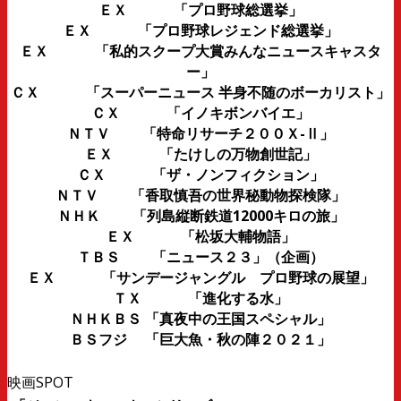
ＥＸ 「プロ野球総選挙」
ＥＸ 「プロ野球レジェンド総選挙」
ＥＸ 「私的スクープ大賞みんなニュースキャスタ
ー」
ＣＸ 「スーパーニュース 半身不随のボーカリスト」
ＣＸ 「イノキボンバイエ」
ＮＴＶ 「特命リサーチ２００Ｘ-Ⅱ」
ＥＸ 「たけしの万物創世記」
ＣＸ 「ザ・ノンフィクション」
ＮＴＶ 「香取慎吾の世界秘動物探検隊」
ＮＨＫ 「列島縦断鉄道12000キロの旅」
ＥＸ 「松坂大輔物語」
ＴＢＳ 「ニュース２３」（企画）
ＥＸ 「サンデージャングル プロ野球の展望」
ＴＸ 「進化する水」
ＮＨＫＢＳ 「真夜中の王国スペシャル」
ＢＳフジ 「巨大魚・秋の陣２０２１」
映画SPOT