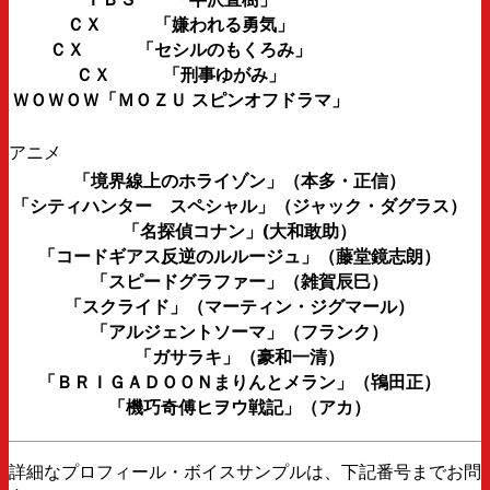
ＣＸ 「嫌われる勇気」
ＣＸ 「セシルのもくろみ」
ＣＸ 「刑事ゆがみ」
ＷＯＷＯＷ「ＭＯＺＵ スピンオフドラマ」
アニメ
「境界線上のホライゾン」（本多・正信）
「シティハンター スペシャル」（ジャック・ダグラス）
「名探偵コナン」(大和敢助）
「コードギアス反逆のルルージュ」（藤堂鏡志朗）
「スピードグラファー」（雑賀辰巳）
「スクライド」（マーティン・ジグマール）
「アルジェントソーマ」（フランク）
「ガサラキ」（豪和一清）
「ＢＲＩＧＡＤＯＯＮまりんとメラン」（鴇田正）
「機巧奇傅ヒヲウ戦記」（アカ）
詳細なプロフィール・ボイスサンプルは、下記番号までお問