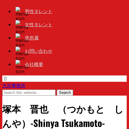
男性タレント
女性タレント
準所属
お問い合わせ
会社概要
大沢事務所
塚本 晋也 （つかもと し
んや）-Shinya Tsukamoto-