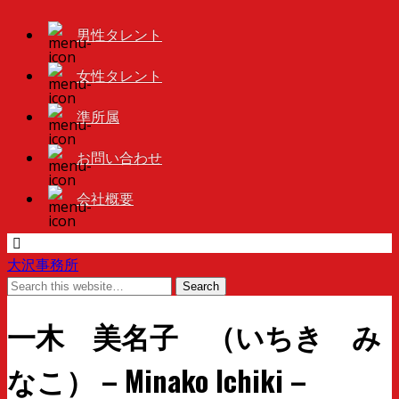
男性タレント
女性タレント
準所属
お問い合わせ
会社概要
大沢事務所
一木 美名子 （いちき み
なこ） – Minako Ichiki –