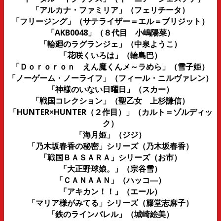
「アルカナ・ファミリア」（フェリチータ）
「フリージング」（サテライザー＝エル＝ブリジット）
「AKB0048」（８代目 小嶋陽菜）
「輪廻のラグランジェ」（中泉ようこ）
「花咲くいろは」（輪島巴）
「Ｄｏｒｏｒｏｎ えん魔くんメ～ラめら」（雪子姫）
「ノーゲーム・ノーライフ」（フィール・ニルヴァレン）
「神様のいない日曜日」（スカー）
「戦国コレクション」（聖乙女 上杉謙信）
「HUNTER×HUNTER（２作目）」（カルト＝ゾルディッ
ク）
「海月姫」（ジジ）
「乃木坂春香の秘密」シリーズ（乃木坂春香）
「戦国ＢＡＳＡＲＡ」シリーズ（お市）
「大正野球娘。」（宗谷雪）
「ＣＡＮＡＡＮ」（ハッコ―）
「アキカン！！」（エール）
「マリア様がみてる」シリーズ（籐堂志麻子）
「鉄のラインバレル」（城崎絵美）