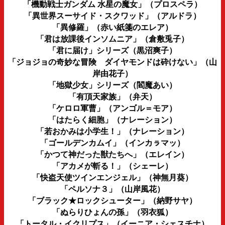
「機動戦士ガンダム 水星の魔女」（プロスペラ）
「異世界スーサイド・スクワッド」（アルドラ）
「異修羅」（赤い紙箋のエレア）
「君は放課後インソムニア」（倉敷兎子）
「君に届け」シリーズ（黒沼爽子）
「ジョジョの奇妙な冒険 ダイヤモンドは砕けない」（山
岸由花子）
「地獄少女」シリーズ（閻魔あい）
「有頂天家族」（弁天）
「ケロロ軍曹」（アンゴル＝モア）
「はたらく細胞」（ナレーション）
「若おかみは小学生！」（ナレーション）
「ゴールデンカムイ」（インカㇻマッ）
「かつて神だった獣たちへ」（エレイン）
「アカメが斬る！」（シェーレ）
「快盗天使ツインエンジェル」（神無月葵）
「ペルソナ３」（山岸風花）
「ブラック★ロックシューター」（納野サヤ）
「ぬらりひょんの孫」（羽衣狐）
「トータル・イクリプス」（イーニア・シェスチナ）