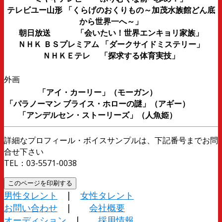
テレビユー山形 「くらげのおくりもの～加茂水族館どん底
から世界一へ～」
朝日放送 「会いたい！世界エンキョリ家族」
ＮＨＫ ＢＳプレミアム 「ダークサイドミステリー」
ＮＨＫＥテレ 「探求する体育実技」
外画
「アイ・カーリー」（モーガン）
「パラノーマン ブライス・ホローの謎」（アギー）
「アンデルセン・ストーリーズ」（人魚姫）
詳細なプロフィール・ボイスサンプルは、下記番号までお問
合せ下さい
TEL：03-5571-0038
男性タレント
|
女性タレント
お問い合わせ
|
会社概要
オーディション
|
採用情報