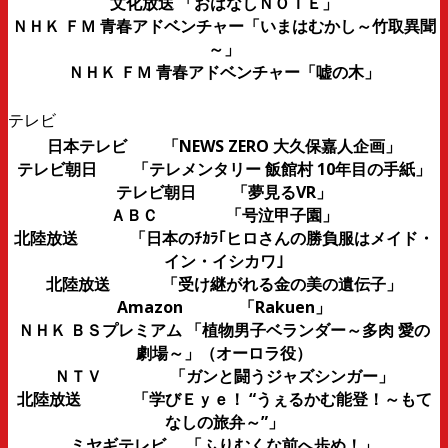
文化放送 「おはなしＮＯＴＥ」
ＮＨＫ ＦＭ 青春アドベンチャー「いまはむかし～竹取異聞
～」
ＮＨＫ ＦＭ 青春アドベンチャー「嘘の木」
テレビ
日本テレビ 「NEWS ZERO 大久保嘉人企画」
テレビ朝日 「テレメンタリー 飯館村 10年目の手紙」
テレビ朝日 「夢見るVR」
ＡＢＣ 「号泣甲子園」
北陸放送 「日本のﾁｶﾗ｢ヒロさんの勝負服はメイド・
イン・イシカワ｣
北陸放送 「受け継がれる金の美の遺伝子」
Amazon 「Rakuen」
ＮＨＫ ＢＳプレミアム 「植物男子ベランダー～多肉 愛の
劇場～」（オーロラ役）
ＮＴＶ 「ガンと闘うジャズシンガー」
北陸放送 「学びＥｙｅ！ “うぇるかむ能登！～もて
なしの旅弁～”」
ミヤギテレビ 「ふりむくな前へ歩め！」