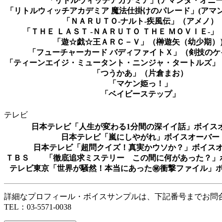
「リトルウィッチアカデミア」(アマンダ・オニー
「リトルウィッチアカデミア 魔法仕掛けのパレード」(アマ
「ＮＡＲＵＴＯ-ナルト-疾風伝」（アメノ）
「ＴＨＥ ＬＡＳＴ -ＮＡＲＵＴＯ ＴＨＥ ＭＯＶＩＥ-
「遊☆戯☆王ＡＲＣ－Ｖ」（榊遊矢（幼少期）
「フューチャーカード バディファイトＸ」（剣技のケ
「ティーンエイジ・ミュータント・ニンジャ・タートルズ」
「つうかあ」（片倉まお）
「マケン姫っ！」
「ベイビーステップ」
テレビ
日本テレビ「人生が変わる1分間の深イイ話」ボイス
日本テレビ「嵐にしやがれ」ボイスオーバー
日本テレビ「超問クイズ！真実かウソか？」ボイス
ＴＢＳ 「徹底追求ミステリー この間に何があった？」
テレビ東京「世界が騒然！本当にあった㊙衝撃ファイル」
詳細なプロフィール・ボイスサンプルは、下記番号までお問
TEL：03-5571-0038