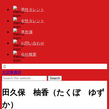
男性タレント
女性タレント
準所属
お問い合わせ
会社概要
大沢事務所
田久保 柚香（たくぼ ゆず
か）