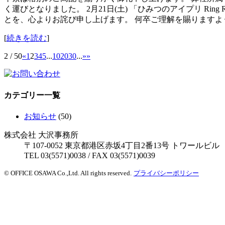
く運びとなりました。 2月21日(土) 「ひみつのアイプリ Rin
とを、心よりお詫び申し上げます。 何卒ご理解を賜りますよ
[
続きを読む
]
2 / 50
«
1
2
3
4
5
...
10
20
30
...
»
»
カテゴリー一覧
お知らせ
(50)
株式会社 大沢事務所
〒107-0052 東京都港区赤坂4丁目2番13号 トワールビル
TEL 03(5571)0038 / FAX 03(5571)0039
© OFFICE OSAWA Co.,Ltd. All rights reserved.
プライバシーポリシー